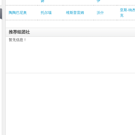
扬
伊
亚斯-纳
陶陶巴尼奥
托尔瑙
维斯普雷姆
沃什
克
推荐组团社
暂无信息！