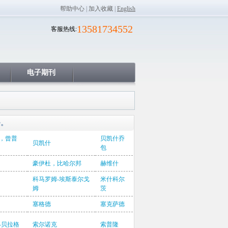
帮助中心
|
加入收藏
|
English
13581734552
客服热线:
电子期刊
务。
，曾普
贝凯什乔
贝凯什
包
豪伊杜，比哈尔邦
赫维什
科马罗姆-埃斯泰尔戈
米什科尔
姆
茨
塞格德
塞克萨德
-贝拉格
索尔诺克
索普隆