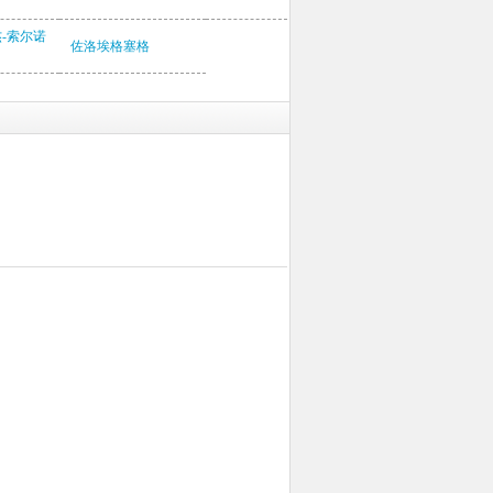
杰-索尔诺
佐洛埃格塞格