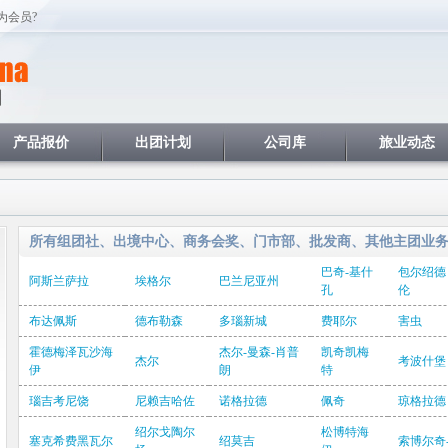
为会员?
产品报价
出团计划
公司库
旅业动态
所有组团社、出境中心、商务会奖、门市部、批发商、其他主团业
巴奇-基什
包尔绍德
阿斯兰萨拉
埃格尔
巴兰尼亚州
孔
伦
布达佩斯
德布勒森
多瑙新城
费耶尔
害虫
霍德梅泽瓦沙海
杰尔-曼森-肖普
凯奇凯梅
杰尔
考波什堡
伊
朗
特
瑙吉考尼饶
尼赖吉哈佐
诺格拉德
佩奇
琼格拉德
绍尔戈陶尔
松博特海
塞克希费黑瓦尔
绍莫吉
索博尔奇