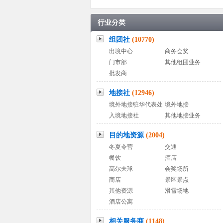
行业分类
组团社
(10770)
出境中心
商务会奖
门市部
其他组团业务
批发商
地接社
(12946)
境外地接驻华代表处
境外地接
入境地接社
其他地接业务
目的地资源
(2004)
冬夏令营
交通
餐饮
酒店
高尔夫球
会奖场所
商店
景区景点
其他资源
滑雪场地
酒店公寓
相关服务商
(1148)