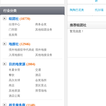
扬
陶陶巴尼奥
托尔瑙
行业分类
组团社
(10770)
出境中心
商务会奖
推荐组团社
门市部
其他组团业务
暂无信息！
批发商
地接社
(12946)
境外地接驻华代表处
境外地接
入境地接社
其他地接业务
目的地资源
(2004)
冬夏令营
交通
餐饮
酒店
高尔夫球
会奖场所
商店
景区景点
其他资源
滑雪场地
酒店公寓
相关服务商
(1148)