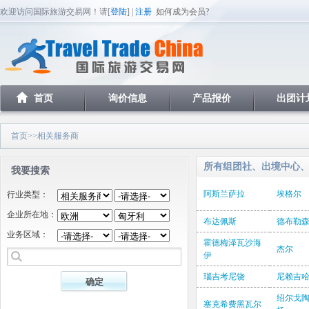
欢迎访问国际旅游交易网！请[
登陆
] |
注册
如何成为会员?
首页
询价信息
产品报价
出团计
首页
>>相关服务商
所有组团社、出境中心
我要搜索
阿斯兰萨拉
埃格尔
行业类型：
企业所在地：
布达佩斯
德布勒
业务区域：
霍德梅泽瓦沙海
杰尔
伊
瑙吉考尼饶
尼赖吉
绍尔戈
塞克希费黑瓦尔