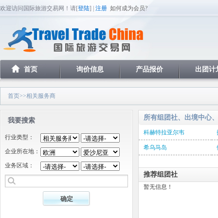
欢迎访问国际旅游交易网！请[
登陆
] |
注册
如何成为会员?
首页
询价信息
产品报价
出团计
首页
>>相关服务商
所有组团社、出境中心
我要搜索
科赫特拉亚尔韦
行业类型：
希乌马岛
企业所在地：
业务区域：
推荐组团社
暂无信息！