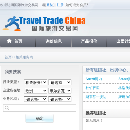
欢迎访问国际旅游交易网！请[
登陆
] |
注册
如何成为会员?
首页
询价信息
产品报价
出团计
首页
>>相关服务商
所有组团社、出境中心
我要搜索
Anenii河内
Soro
行业类型：
杜伯萨里
格洛代
企业所在地：
斯蒂芬一沃达
斯廷加Nis
业务区域：
推荐组团社
暂无信息！