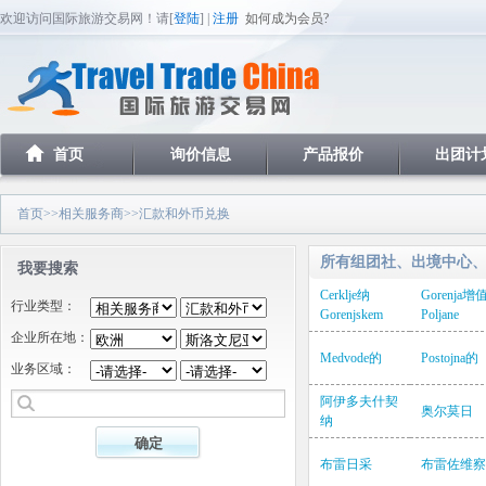
欢迎访问国际旅游交易网！请[
登陆
] |
注册
如何成为会员?
首页
询价信息
产品报价
出团计
首页
>>
相关服务商
>>汇款和外币兑换
所有组团社、出境中心
我要搜索
Cerklje纳
Gorenja增
行业类型：
Gorenjskem
Poljane
企业所在地：
Medvode的
Postojna的
业务区域：
阿伊多夫什契
奥尔莫日
纳
布雷日采
布雷佐维察