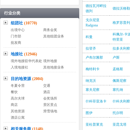
德拉瓦河畔拉
德拉沃格勒
德列
行业分类
戈尔尼亚
格罗苏普列
组团社
(10770)
Radgona
出境中心
商务会奖
科佩尔-卡
门市部
其他组团业务
科曼
特里亚
批发商
拉登齐
拉多夫利察
地接社
(12946)
卢布尔雅那
卢斯
境外地接驻华代表处
境外地接
入境地接社
其他地接业务
梅特利卡
孟格斯
目的地资源
(2004)
纳克沃
佩斯尼察
冬夏令营
交通
塞夫尼察
塞扎纳
餐饮
酒店
高尔夫球
会奖场所
什科菲亚洛卡
什科夫利察
商店
景区景点
其他资源
滑雪场地
图伊
托尔明
酒店公寓
亚杜普莱克
亚昆戈塔
相关服务商
(1148)