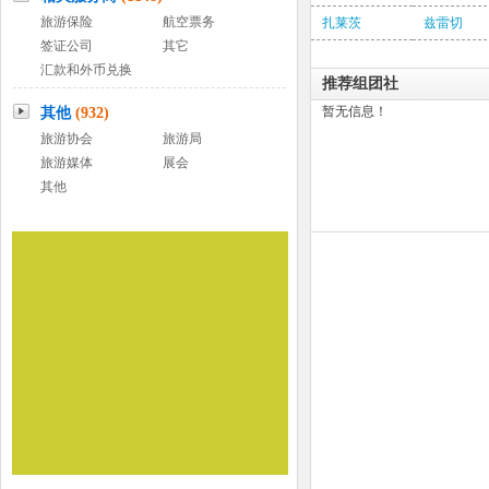
旅游保险
航空票务
扎莱茨
兹雷切
签证公司
其它
汇款和外币兑换
推荐组团社
暂无信息！
其他
(932)
旅游协会
旅游局
旅游媒体
展会
其他