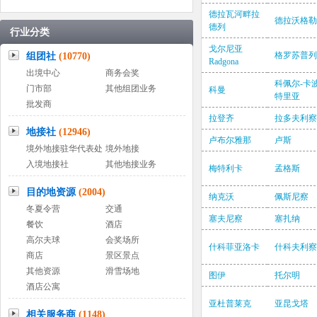
德拉瓦河畔拉
德拉沃格勒
德列
行业分类
戈尔尼亚
格罗苏普列
组团社
(10770)
Radgona
出境中心
商务会奖
科佩尔-卡
门市部
其他组团业务
科曼
特里亚
批发商
拉登齐
拉多夫利察
地接社
(12946)
卢布尔雅那
卢斯
境外地接驻华代表处
境外地接
入境地接社
其他地接业务
梅特利卡
孟格斯
目的地资源
(2004)
纳克沃
佩斯尼察
冬夏令营
交通
塞夫尼察
塞扎纳
餐饮
酒店
高尔夫球
会奖场所
什科菲亚洛卡
什科夫利察
商店
景区景点
其他资源
滑雪场地
图伊
托尔明
酒店公寓
亚杜普莱克
亚昆戈塔
相关服务商
(1148)