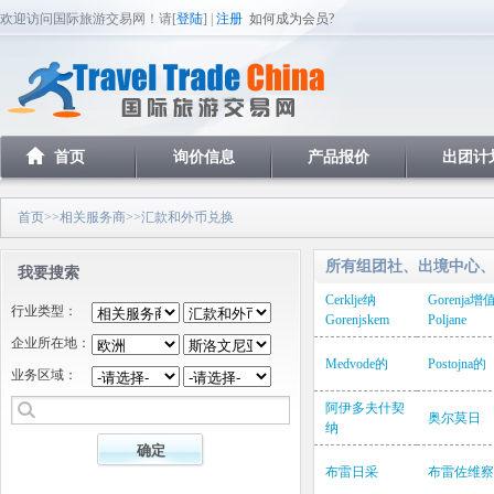
欢迎访问国际旅游交易网！请[
登陆
] |
注册
如何成为会员?
首页
询价信息
产品报价
出团计
首页
>>
相关服务商
>>汇款和外币兑换
所有组团社、出境中心
我要搜索
Cerklje纳
Gorenja增
行业类型：
Gorenjskem
Poljane
企业所在地：
Medvode的
Postojna的
业务区域：
阿伊多夫什契
奥尔莫日
纳
布雷日采
布雷佐维察