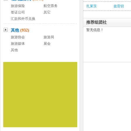
旅游保险
航空票务
扎莱茨
兹雷切
签证公司
其它
汇款和外币兑换
推荐组团社
暂无信息！
其他
(932)
旅游协会
旅游局
旅游媒体
展会
其他