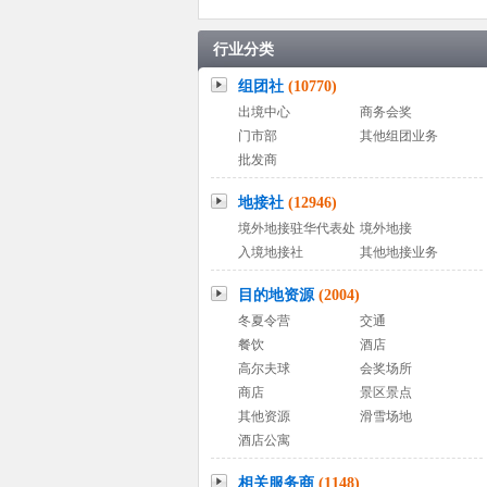
行业分类
组团社
(10770)
出境中心
商务会奖
门市部
其他组团业务
批发商
地接社
(12946)
境外地接驻华代表处
境外地接
入境地接社
其他地接业务
目的地资源
(2004)
冬夏令营
交通
餐饮
酒店
高尔夫球
会奖场所
商店
景区景点
其他资源
滑雪场地
酒店公寓
相关服务商
(1148)