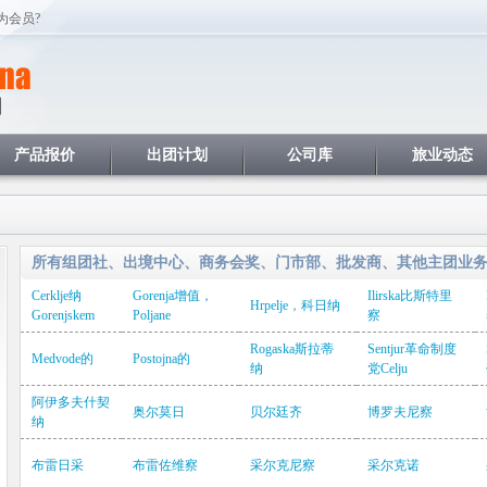
为会员?
产品报价
出团计划
公司库
旅业动态
所有组团社、出境中心、商务会奖、门市部、批发商、其他主团业
Cerklje纳
Gorenja增值，
Ilirska比斯特里
Hrpelje，科日纳
Gorenjskem
Poljane
察
Rogaska斯拉蒂
Sentjur革命制度
Medvode的
Postojna的
纳
党Celju
阿伊多夫什契
奥尔莫日
贝尔廷齐
博罗夫尼察
纳
布雷日采
布雷佐维察
采尔克尼察
采尔克诺