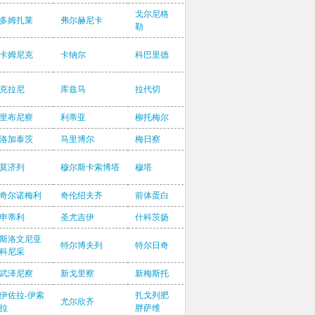
戈尔尼格
多姆扎莱
弗尔赫尼卡
勒
卡姆尼克
卡纳尔
科巴里德
克拉尼
库兹马
拉代切
里布尼察
利蒂亚
柳托梅尔
洛加泰茨
马里博尔
梅日察
莫济列
穆尔斯卡索博塔
穆塔
奇尔诺梅利
奇伦绍夫齐
前体蛋白
申蒂利
圣尤吉伊
什科茨扬
斯洛文尼亚
特尔博夫列
特尔日奇
科尼采
武泽尼察
新戈里察
新梅斯托
伊佐拉-伊索
扎戈列肥
尤尔欣齐
拉
胖萨维