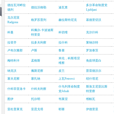
德拉瓦河畔拉
多尔革命制度党
德拉沃格勒
迪瓦查
德列
Ljubljani
戈尔尼亚
格罗苏普列
赫拉斯特尼克
基德里切沃
Radgona
科佩尔-卡波迪斯
科曼
科切维
克尔什科
特里亚
拉登齐
拉多夫利察
拉什科
莱纳尔特
卢布尔雅那
卢斯
鲁塞
罗加泰茨
米伦，科斯塔涅
梅特利卡
孟格斯
免疫球蛋白
维察
纳克沃
佩斯尼察
皮兰
普雷德沃尔
塞夫尼察
塞扎纳
上瓦Petrovci
绍什塔尼
什马列革命制度
斯洛文尼亚比斯
什科菲亚洛卡
什科夫利察
党Jelsah
特里察
图伊
托尔明
韦莱涅
维帕瓦
亚杜普莱克
亚昆戈塔
耶塞
伊德里亚