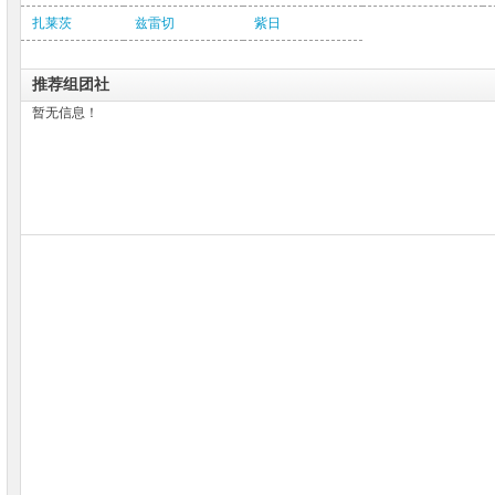
扎莱茨
兹雷切
紫日
推荐组团社
暂无信息！