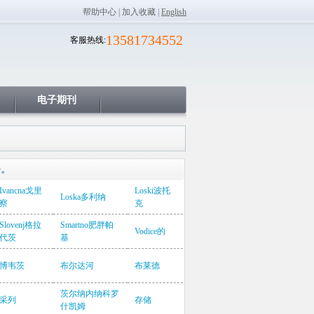
帮助中心
|
加入收藏
|
English
13581734552
客服热线:
电子期刊
务。
Ivancna戈里
Loski波托
Loska多利纳
察
克
Slovenj格拉
Smartno肥胖帕
Vodice的
代茨
基
博韦茨
布尔达河
布莱德
茨尔纳内纳科罗
采列
存储
什凯姆