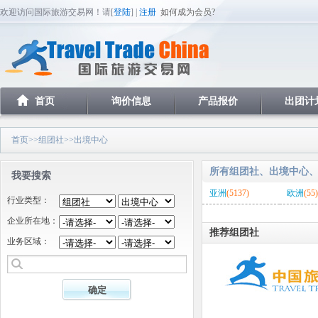
欢迎访问国际旅游交易网！请[
登陆
] |
注册
如何成为会员?
首页
询价信息
产品报价
出团计
首页
>>
组团社
>>出境中心
所有组团社、出境中心
我要搜索
亚洲
(5137)
欧洲
(55)
行业类型：
企业所在地：
推荐组团社
业务区域：