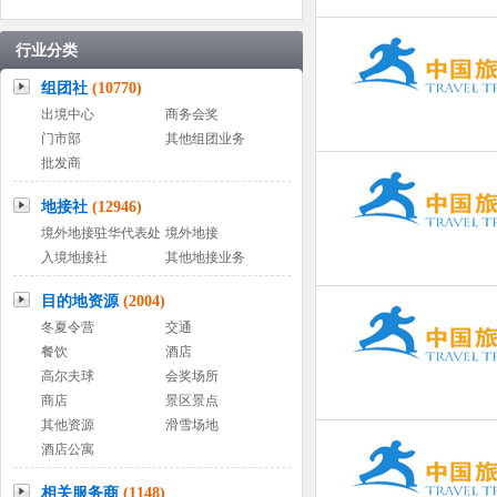
行业分类
组团社
(10770)
出境中心
商务会奖
门市部
其他组团业务
批发商
地接社
(12946)
境外地接驻华代表处
境外地接
入境地接社
其他地接业务
目的地资源
(2004)
冬夏令营
交通
餐饮
酒店
高尔夫球
会奖场所
商店
景区景点
其他资源
滑雪场地
酒店公寓
相关服务商
(1148)