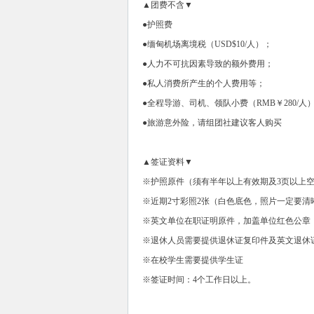
▲团费不含▼
●护照费
●缅甸机场离境税（USD$10/人）；
●人力不可抗因素导致的额外费用；
●私人消费所产生的个人费用等；
●全程导游、司机、领队小费（RMB￥280/人
●旅游意外险，请组团社建议客人购买
▲签证资料▼
※护照原件（须有半年以上有效期及3页以上
※近期2寸彩照2张（白色底色，照片一定要清
※英文单位在职证明原件，加盖单位红色公章
※退休人员需要提供退休证复印件及英文退休
※在校学生需要提供学生证
※签证时间：4个工作日以上。