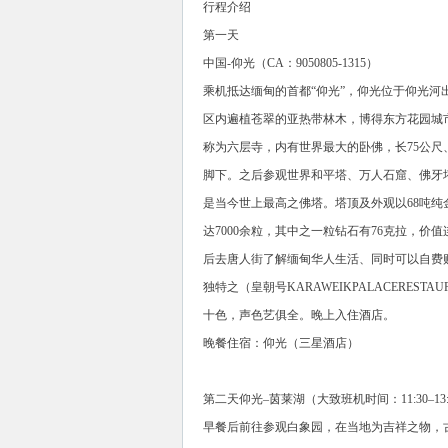
行程介绍
第一天
中国-仰光（CA：9050805-1315）
乘机抵达缅甸的首都“仰光”，仰光位于仰光
区内遍植苍翠的亚热带林木，博得东方花园城
称为六层寺，内有世界最大的卧佛，长75公尺、
脚下。之后参观世界和平塔、万人石窟、佛牙塔
是当今世上最高之佛塔。塔顶及外观以68吨纯
达7000余粒，其中之一粒钻石有76克拉，
后去唐人街了解缅甸华人生活、同时可以自费
独特之（皇朝号KARAWEIKPALACERE
十色，声色艺俱全。晚上入住酒店。
晚餐住宿：仰光（三星酒店）
第二天仰光–茵莱湖（大致班机时间：11:30–13:
早餐后前往参观白象园，在当地为吉祥之物，