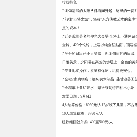
行程特色
? 缅甸清晨的太阳从佛塔间升起，这里的一切
? 前往“万塔之城”，堪称“东方佛教艺术的
点的资本！
? 近身观赏著名的仰光大金塔 全塔上下通体贴
金铃、420个银铃，上端以纯金箔贴面，顶端镶有
? 吴哥的日出已令人赞叹，但缅甸蒲甘的日出
日落美景，夕阳洒在高耸的佛塔上，金色的美
? 专业地接操作，质量有保证，玩得更安心。
? 全程2家购物店：缅甸实木制品+蒲甘漆器
? 全程车上备矿泉水、赠送缅甸特产柚木小象
发团日期：9月6日
4人结算价格：8980元/人12岁以下儿童，不占床
10人结算价格：8780元/人
建议组团社外卖+400至500元/人