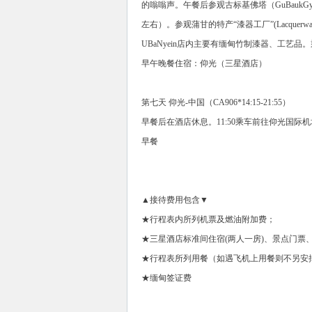
的嗡嗡声。午餐后参观古标基佛塔（GuBaukGy
左右）。参观蒲甘的特产“漆器工厂”(Lacquer
UBaNyein店内主要有缅甸竹制漆器、工艺
早午晚餐住宿：仰光（三星酒店）
第七天 仰光-中国（CA906*14:15-21:55）
早餐后在酒店休息。11:50乘车前往仰光国
早餐
▲接待费用包含▼
★行程表内所列机票及燃油附加费；
★三星酒店标准间住宿(两人一房)、景点门票
★行程表所列用餐（如遇飞机上用餐则不另安排
★缅甸签证费