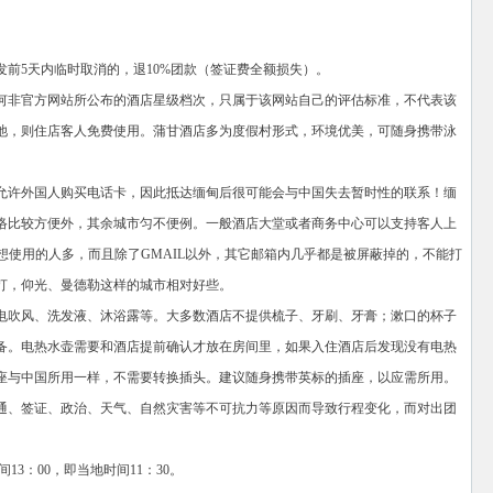
前5天内临时取消的，退10%团款（签证费全额损失）。
何非官方网站所公布的酒店星级档次，只属于该网站自己的评估标准，不代表该
池，则住店客人免费使用。蒲甘酒店多为度假村形式，环境优美，可随身携带泳
允许外国人购买电话卡，因此抵达缅甸后很可能会与中国失去暂时性的联系！缅
络比较方便外，其余城市匀不便例。一般酒店大堂或者商务中心可以支持客人上
，想使用的人多，而且除了GMAIL以外，其它邮箱内几乎都是被屏蔽掉的，不能打
打，仰光、曼德勒这样的城市相对好些。
电吹风、洗发液、沐浴露等。大多数酒店不提供梳子、牙刷、牙膏；漱口的杯子
备。电热水壶需要和酒店提前确认才放在房间里，如果入住酒店后发现没有电热
座与中国所用一样，不需要转换插头。建议随身携带英标的插座，以应需所用。
通、签证、政治、天气、自然灾害等不可抗力等原因而导致行程变化，而对出团
13：00，即当地时间11：30。