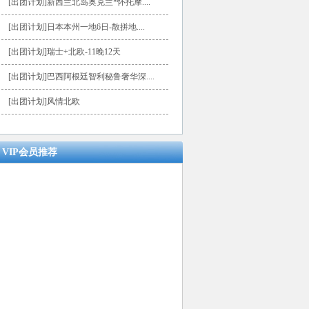
[出团计划]新西兰北岛奥克兰*怀托摩....
[出团计划]日本本州一地6日-散拼地....
[出团计划]瑞士+北欧-11晚12天
[出团计划]巴西阿根廷智利秘鲁奢华深....
[出团计划]风情北欧
VIP会员推荐