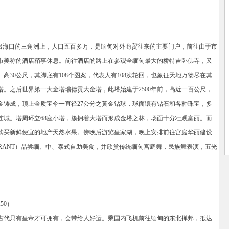
河出海口的三角洲上，人口五百多万，是缅甸对外商贸往来的主要门户，前往由于市
市美称的酒店稍事休息。前往酒店的路上在参观全缅甸最大的桥特吉卧佛寺，又
高30公尺，其脚底有108个图案，代表人有108次轮回，也象征天地万物尽在其
。之后世界第一大金塔瑞德贡大金塔，此塔始建于2500年前，高近一百公尺，
金铸成，顶上金质宝伞一直径27公分之黃金钻球，球面镶有钻石和各种珠宝，多
价值连城。塔周环立68座小塔，簇拥着大塔而形成金塔之林，场面十分壮观富丽。而
购买新鲜便宜的地产天然水果。傍晚后游览皇家湖，晚上安排前往宫庭华丽建设
STAURANT）品尝缅、中、泰式自助美食，并欣赏传统缅甸宫庭舞，民族舞表演，五光
50）
古代只有皇帝才可拥有，会带给人好运。乘国内飞机前往缅甸的东北掸邦，抵达