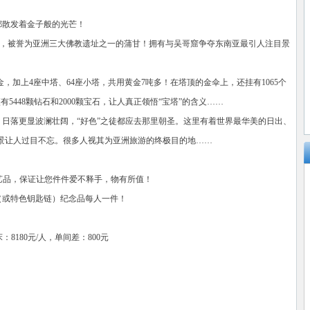
都散发着金子般的光芒！
宝库”，被誉为亚洲三大佛教遗址之一的蒲甘！拥有与吴哥窟争夺东南亚最引人注目景
金，加上4座中塔、64座小塔，共用黄金7吨多！在塔顶的金伞上，还挂有1065个
5448颗钻石和2000颗宝石，让人真正领悟“宝塔”的含义……
、日落更显波澜壮阔，“好色”之徒都应去那里朝圣。这里有着世界最华美的日出、
景让人过目不忘。很多人视其为亚洲旅游的终极目的地……
工艺品，保证让您件件爱不释手，物有所值！
（或特色钥匙链）纪念品每人一件！
：8180元/人，单间差：800元