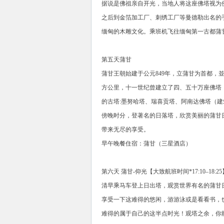
据说是佛祖亲自开光，当地人将这座佛塔视为
之后到金箔加工厂、刺绣工厂等曼德勒出名的手工
缅甸的木雕文化。乘班机飞往缅甸第一古都蒲
第五天蒲甘
蒲甘王朝始建于公元849年，立蒲甘为首都，
方公里，十一世纪曾建立了四、五十万座佛塔
的古塔:墨努哈塔、瑞喜贡塔、阿南达佛塔（
傍晚时分，登著名的日落塔，欣赏美丽的蒲甘
带来无尽的享受。
早午晚餐住宿：蒲甘（三星酒店）
第六天 蒲甘-仰光【大致航班时间*17:10–18:25
清早乘马车登上日出塔，观赏世界有名的蒲甘
享受一下这难得的悠闲，游游泳或是看看书，
难得的属于自己的这半点时光！观塔之余，你