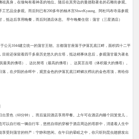
佛祖真身，在缅甸有着神圣的地位。随后在其旁边的曼德勒著名的石雕街参观。
艺品业参观。而后到已有200多年的柚木宫ShweKyaung、阿杜玛布寺庙参观
甘，抵达后享用晚餐，而后到酒店休息。 早午晚餐住宿：蒲甘（三星酒店）
並于公元1044建立统一的蒲甘王朝。古都蒲甘座落于伊落瓦底江畔，面积四十二平
，目前还保留着四千多座历史悠久的古塔，抵达稍事休息后，参观蒲甘最为著名
建筑最美的佛塔）、达比努塔（最高的佛塔）、达莫言吉塔（体积最大的佛塔）。
日落，在夕阳的余晖中，观赏金色的伊落瓦底江畔鳞次栉比的金色塔顶，将给你
】
日出景色（60分钟）。而后返回酒店享用早餐。上午可在酒店内睡个回笼觉儿，
也可以自行租一辆自行车，悠然自得的穿梭于酒店周边的塔群中，消遣着人生中
能享受到蒲甘的特产：宁静和悠闲。在午日的晕眩之中，你只听到昆虫翅膀发出