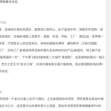
享用晚餐后休息。
:25）
公里，是缅甸主要的风景区。茵莱湖三面环山，处于盘地中间，湖面非常宽阔，湖
旅游项目，浩瀚的湖面上有集市、菜园、寺庙、学校、工厂、酒店(如：世界唯一
奇景，可谓是水上的珍贵风光、神奇的抛都吴佛塔、娜培桥寺（又称为猫跳
工厂、织布工厂参观使用荷花制作围巾及各种丝作的产品)参观等。湖上船不多，
着我扁舟一叶”。下午乘飞机到缅甸第二大城市“曼德勒”，也是缅甸的最后一個王
，梵文之意又为“多宝之城”，此地为缅甸珠宝最大集散地。抵达曼德勒机场后乘1
店休息。
0）
ry佛学院，此学院里一千多位出家人在学习佛法。之后参观莫哈牟尼塔，男性香客会将金叶铺
超过16公分，这也显示出此佛寺香火之鼎盛，莫哈牟尼塔里的青铜佛像高约4米，