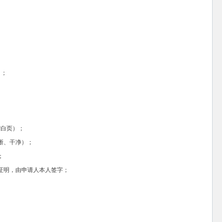
）；
空白页）；
晰、干净）；
；
证明，由申请人本人签字；