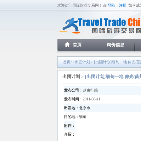
欢迎访问国际旅游交易网！请[
登陆
] |
注册
如何成
首页
询价信息
首页
>>
出团计划
> [出团计划]缅甸一地 仰光/茵
出团计划
> [出团计划]缅甸一地 仰光/茵
发布公司：
越柬行踪
发布时间：
2011-08-11
出发地：
北京市
目的地：
缅甸
附件：
介绍：