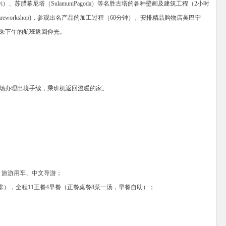
i）、苏腊幕尼塔（SulamuniPagoda）等名胜古塔的各种壁画及建筑工程（2小时
wareworkshop)，参观出名产品的加工过程（60分钟）。安排精品购物店吴巴宁
品。乘下午的航班返回仰光。
际机场办理出境手续，乘班机返回溫暖的家。
、旅游用车、中文导游；
），全程11正餐4早餐（正餐桌餐8菜一汤，早餐自助）；