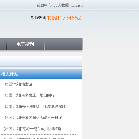
帮助中心
|
加入收藏
|
English
13581734552
客服热线:
电子期刊
相关计划
[出团计划]瑞士游
[出团计划]马来西亚一地自由行
[出团计划]南亚深呼吸—印度尼泊尔经....
[出团计划]美国内华达大峡谷一日游
[出团计划]“意心一意”加尔达湖精选....