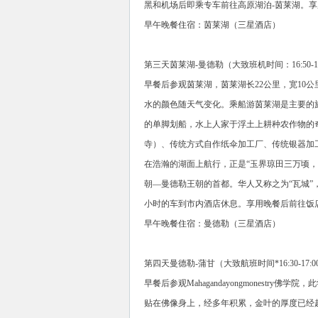
黑和机场后即乘专车前往高原湖泊-茵莱湖。
早午晚餐住宿：茵莱湖（三星酒店）
第三天茵莱湖-曼德勒（大致班机时间：16:50-17
早餐后参观茵莱湖，茵莱湖长22公里，宽10
水的颜色随天气变化。乘船游茵莱湖是主要的
的单脚划船，水上人家于浮土上耕种农作物的
寺）、传统方式自作纸伞加工厂、传统银器加
在浩瀚的湖面上航行，正是“玉界琼田三万顷，
朝—曼德勒王朝的首都。华人又称之为“瓦城”
小时的车到市内酒店休息。享用晚餐后前往饭
早午晚餐住宿：曼德勒（三星酒店）
第四天曼德勒-蒲甘（大致航班时间*16:30-17:0
早餐后参观Mahagandayongmonest
贴在佛像身上，经多年积累，金叶的厚度已经