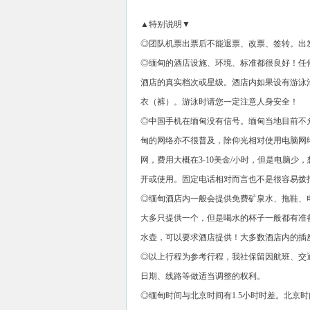
▲特别说明▼
◎团队机票出票后不能退票、改票、签转。出发
◎缅甸的酒店设施、环境、标准都很良好！任
酒店的真实档次或星级。酒店内如果设有游泳
衣（裤）。游泳时请您一定注意人身安全！
◎中国手机在缅甸没有信号。缅甸当地目前不
甸的网络亦不很普及，除仰光相对使用电脑网
网，费用大概在3-10美金/小时，但是电脑少
开或使用。固定电话相对而言也不是很容易拨
◎缅甸酒店内一般会提供免费矿泉水、拖鞋、
大多只提供一个，但是喝水的杯子一般都有准
水壶，可以要求酒店提供！大多数酒店内的插
◎以上行程为参考行程，我社保留因航班、交
日期、线路等做适当调整的权利。
◎缅甸时间与北京时间有1.5小时时差。北京时间