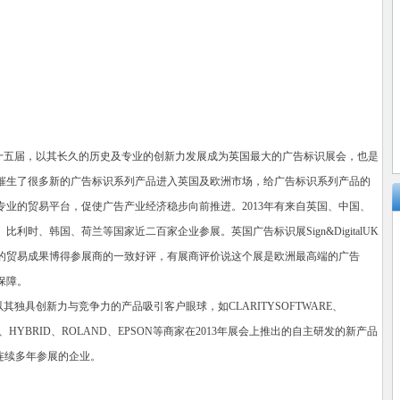
功举办二十五届，以其长久的历史及专业的创新力发展成为英国最大的广告标识展会，也是
催生了很多新的广告标识系列产品进入英国及欧洲市场，给广告标识系列产品的
业的贸易平台，促使广告产业经济稳步向前推进。2013年有来自英国、中国、
时、韩国、荷兰等国家近二百家企业参展。英国广告标识展Sign&DigitalUK
的贸易成果博得参展商的一致好评，有展商评价说这个展是欧洲最高端的广告
保障。
K，以其独具创新力与竞争力的产品吸引客户眼球，如CLARITYSOFTWARE、
ON、HYBRID、ROLAND、EPSON等商家在2013年展会上推出的自主研发的新产品
连续多年参展的企业。