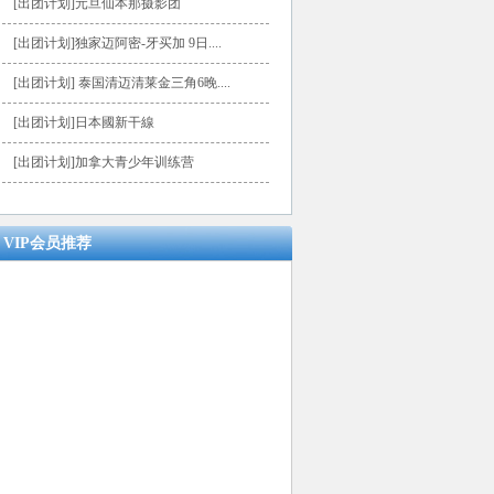
[出团计划]元旦仙本那摄影团
[出团计划]独家迈阿密-牙买加 9日....
[出团计划] 泰国清迈清莱金三角6晚....
[出团计划]日本國新干線
[出团计划]加拿大青少年训练营
VIP会员推荐