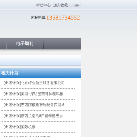
帮助中心
|
加入收藏
|
English
13581734552
客服热线:
电子期刊
相关计划
[出团计划]北京轩业航空服务有限公司
[出团计划]美国+探访墨西哥神秘玛雅....
[出团计划]巴西阿根廷智利秘鲁四国常....
[出团计划]新西兰南岛8日精华游无自....
[出团计划]国际机票