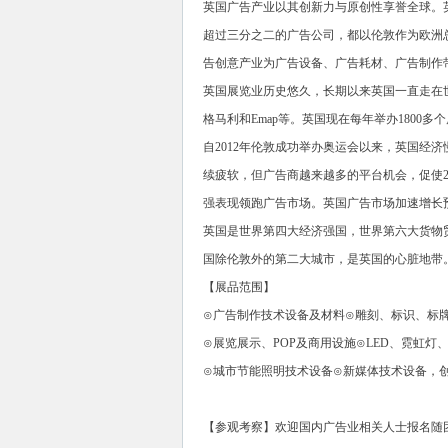
英国广告产业以其创新力与原创性享誉全球。
超过三分之二的广告公司，都以伦敦作为欧洲总
告创意产业为广告设备、广告耗材、广告制作
英国展览业历史悠久，长期以来英国一直走在
格马利和Emap等。英国现在每年举办180
自2012年伦敦成功举办奥运会以来，英国经济慢
续疲软，但广告商越来越多的平台机会，促使20
强表现领跑广告市场。英国广告市场加速增长预计
英国是世界第四大经济强国，世界第六大货物
国除伦敦外的第二大城市，是英国的心脏地带
【展品范围】
⊙广告制作技术设备及材料⊙雕刻、标识、标
⊙展览展示、POP及商用设施⊙LED、霓虹
⊙城市节能照明技术设备⊙新媒体技术设备，
【参观考察】欢迎国内广告业相关人士报名随