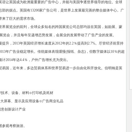
英语让英国成为欧洲最重要的广告中心，并能与美国争逐世界领导的地位。全球
部的据点。英国有13200家广告公司，是世界上发展最完善的整合媒体中心。广
带来了巨大的需求市场。
世界展览业的前列，全球众多知名的跨国展览公司总部均设在英国，如励展、蒙
0多个展览会，并且每年呈递增态势发展，会展业的发展带动了广告产业的发展。
提升，2013年英国经济增长速度从2012年的2.2％提高到2.7%。尽管经济前景持
13年广告业稳定增长。传统媒体表现缓慢(报纸、杂志)，但数字媒体以10％的超
2014年达4.4％，户外广告增长尤为突出。
贸易国，近年来，多边贸易体系和世界贸易进一步自由化和开放化。伯明翰是英
。
牌技术、设备、材料⊙打印机及耗材
灯、大屏幕、显示及应用设备⊙广告商业礼品
创意创新设计产业
团参观考察旅游。