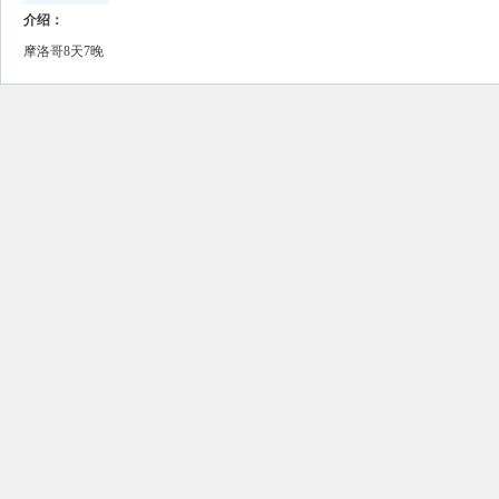
介绍：
摩洛哥8天7晚