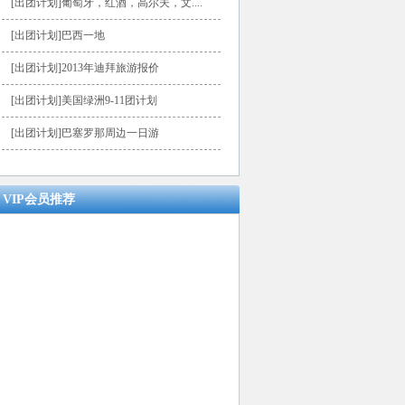
[出团计划]葡萄牙，红酒，高尔夫，文....
[出团计划]巴西一地
[出团计划]2013年迪拜旅游报价
[出团计划]美国绿洲9-11团计划
[出团计划]巴塞罗那周边一日游
VIP会员推荐