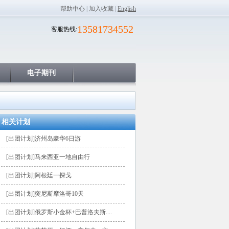
帮助中心
|
加入收藏
|
English
13581734552
客服热线:
电子期刊
相关计划
[出团计划]济州岛豪华6日游
[出团计划]马来西亚一地自由行
[出团计划]阿根廷一探戈
[出团计划]突尼斯摩洛哥10天
[出团计划]俄罗斯小金杯+巴普洛夫斯....