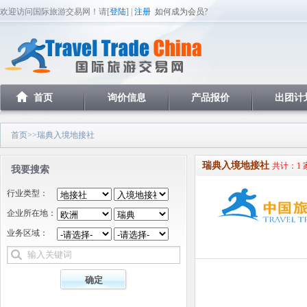
欢迎访问国际旅游交易网！请[
登陆
] |
注册
如何成为会员?
首页
询价信息
产品报价
出团计
首页
>>瑞典入境地接社
瑞典入境地接社
共计：1 
我要搜索
行业类型：
企业所在地：
业务区域：