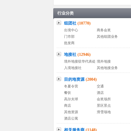
行业分类
组团社
(10770)
出境中心
商务会奖
门市部
其他组团业务
批发商
地接社
(12946)
境外地接驻华代表处
境外地接
入境地接社
其他地接业务
目的地资源
(2004)
冬夏令营
交通
餐饮
酒店
高尔夫球
会奖场所
商店
景区景点
其他资源
滑雪场地
酒店公寓
相关服务商
(1148)