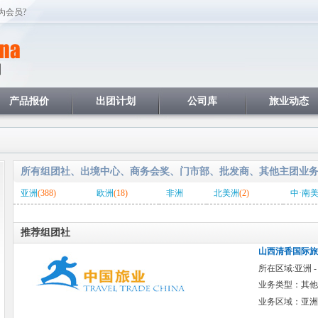
为会员?
产品报价
出团计划
公司库
旅业动态
所有组团社、出境中心、商务会奖、门市部、批发商、其他主团业
亚洲
(388)
欧洲
(18)
非洲
北美洲
(2)
中·南
推荐组团社
山西清香国际旅
所在区域:亚洲 -
业务类型：其他
业务区域：亚洲