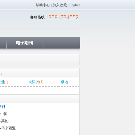
帮助中心
|
加入收藏
|
English
13581734552
客服热线:
电子期刊
务。
美洲
(1)
大洋洲
(1)
极地
行社
 中国
-其他
-马来西亚