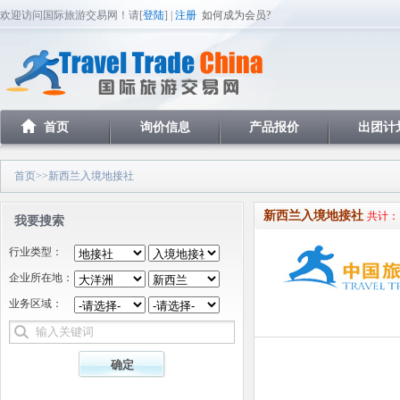
欢迎访问国际旅游交易网！请[
登陆
] |
注册
如何成为会员?
首页
询价信息
产品报价
出团计
首页
>>新西兰入境地接社
新西兰入境地接社
共计：
我要搜索
行业类型：
企业所在地：
业务区域：