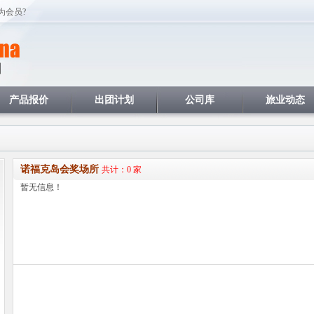
为会员?
产品报价
出团计划
公司库
旅业动态
诺福克岛会奖场所
共计：0 家
暂无信息！