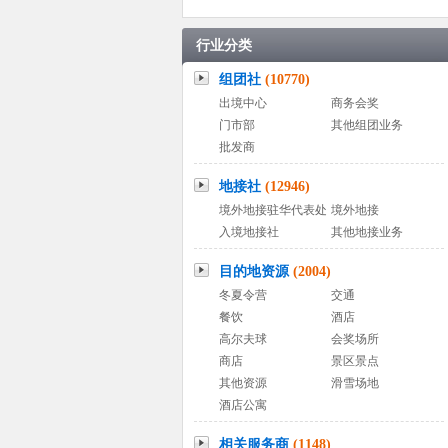
行业分类
组团社
(10770)
出境中心
商务会奖
门市部
其他组团业务
批发商
地接社
(12946)
境外地接驻华代表处
境外地接
入境地接社
其他地接业务
目的地资源
(2004)
冬夏令营
交通
餐饮
酒店
高尔夫球
会奖场所
商店
景区景点
其他资源
滑雪场地
酒店公寓
相关服务商
(1148)