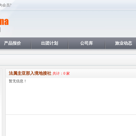
为会员?
产品报价
出团计划
公司库
旅业动态
法属圭亚那入境地接社
共计：0 家
暂无信息！