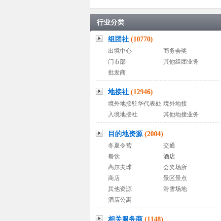
行业分类
组团社
(10770)
出境中心
商务会奖
门市部
其他组团业务
批发商
地接社
(12946)
境外地接驻华代表处
境外地接
入境地接社
其他地接业务
目的地资源
(2004)
冬夏令营
交通
餐饮
酒店
高尔夫球
会奖场所
商店
景区景点
其他资源
滑雪场地
酒店公寓
相关服务商
(1148)