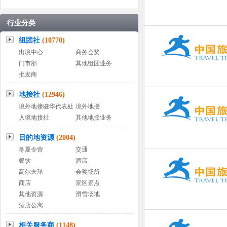
行业分类
组团社
(10770)
出境中心
商务会奖
门市部
其他组团业务
批发商
地接社
(12946)
境外地接驻华代表处
境外地接
入境地接社
其他地接业务
目的地资源
(2004)
冬夏令营
交通
餐饮
酒店
高尔夫球
会奖场所
商店
景区景点
其他资源
滑雪场地
酒店公寓
相关服务商
(1148)