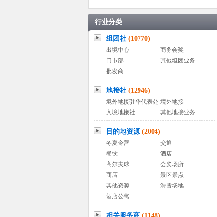
行业分类
组团社
(10770)
出境中心
商务会奖
门市部
其他组团业务
批发商
地接社
(12946)
境外地接驻华代表处
境外地接
入境地接社
其他地接业务
目的地资源
(2004)
冬夏令营
交通
餐饮
酒店
高尔夫球
会奖场所
商店
景区景点
其他资源
滑雪场地
酒店公寓
相关服务商
(1148)