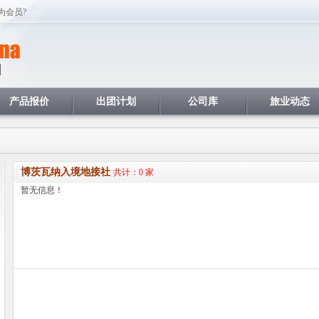
为会员?
产品报价
出团计划
公司库
旅业动态
博茨瓦纳入境地接社
共计：0 家
暂无信息！