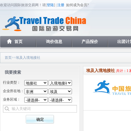
欢迎访问国际旅游交易网！请[
登陆
] |
注册
如何成为会员?
首页
询价信息
产品报价
出团计
首页
>>埃及入境地接社
埃及入境地接社
共计：1 
我要搜索
行业类型：
企业所在地：
业务区域：