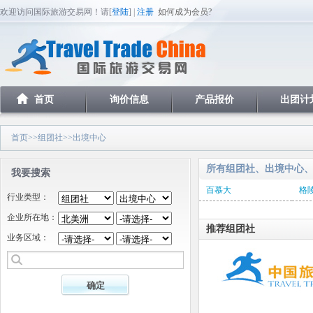
欢迎访问国际旅游交易网！请[
登陆
] |
注册
如何成为会员?
首页
询价信息
产品报价
出团计
首页
>>
组团社
>>出境中心
所有组团社、出境中心
我要搜索
百慕大
格
行业类型：
企业所在地：
推荐组团社
业务区域：