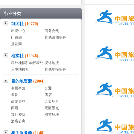
行业分类
组团社
(10770)
出境中心
商务会奖
门市部
其他组团业务
批发商
地接社
(12946)
境外地接驻华代表处
境外地接
入境地接社
其他地接业务
目的地资源
(2004)
冬夏令营
交通
餐饮
酒店
高尔夫球
会奖场所
商店
景区景点
其他资源
滑雪场地
酒店公寓
相关服务商
(1148)