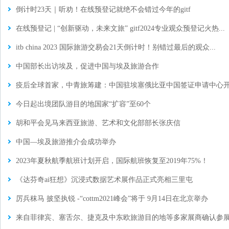
倒计时23天｜听劝！在线预登记就绝不会错过今年的gitf
在线预登记 | “创新驱动，未来文旅” gitf2024专业观众预登记火热...
itb china 2023 国际旅游交易会21天倒计时！别错过最后的观众...
中国部长出访埃及，促进中国与埃及旅游合作
疫后全球首家，中青旅筹建：中国驻埃塞俄比亚中国签证申请中心
今日起出境团队游目的地国家“扩容”至60个
胡和平会见马来西亚旅游、艺术和文化部部长张庆信
中国—埃及旅游推介会成功举办
2023年夏秋航季航班计划开启，国际航班恢复至2019年75%！
《达芬奇ai狂想》沉浸式数据艺术展作品正式亮相三里屯
厉兵秣马 披坚执锐 -“cottm2021峰会”将于 9月14日在北京举办
来自菲律宾、塞舌尔、捷克及中东欧旅游目的地等多家展商确认参展cottm