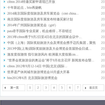
20
cibtm 2014特邀买家申请现已开放
20
十年新起点，bite再扬帆
20
2014南京国际度假旅游及房车展览会（cmt china...
20
南京国际度假旅游及房车展发布特邀买家计划
20
2014年广州国际旅游展览会（gitf）
20
pata牵手国际专业卖家，机会难得，不容错过
20
2013年cibtm将于9月2日至4日在北京的国家会议中...
20
中国（上海）国际奖励旅游大会及博览会携手迈氏集团，聚焦
20
商...
2013中国(上海)国际奖励旅游及大会博览会首届协会日成...
20
激发度假激情 指引旅游风向 欧洲最大度假展cm...
20
“世界会奖旅游业的奥运会”将于9月在京召开 新闻发布会暨...
20
cibtm 2012年9月12-14日 中国(北京)国际...
20
世界遗产休闲城市旅游博览会10月盛大开幕
20
bite2012年6月 北京国际旅游博览会
第一页
1
2
3
4
5
6
7
最后页