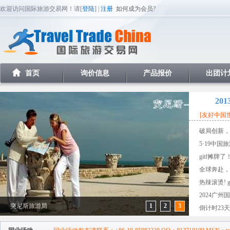
欢迎访问国际旅游交易网！请[
登陆
] |
注册
如何成为会员?
首页
询价信息
产品报价
出团计
20
[友好中国世界
破局创新，燃
5·19中国旅游
gitf摊牌
全球奔赴，星
热辣滚烫! git
2024广州
突尼斯旅游局
1
2
3
倒计时23天