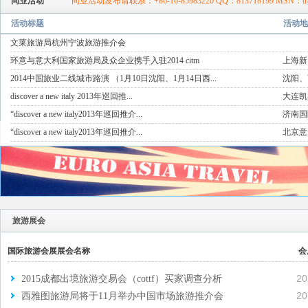
同业活动
同业活动发布请联系：+86-10-85983220 QQ：813718199 MSN：travelt
活动标题
活动地
文莱旅游局杭州宁波旅游推介会
环意与意大利国家旅游局及众企业携手入驻2014 citm
上海新
2014中国旅业二线城市路演 （1月10日沈阳、1月14日西...
沈阳、
discover a new italy 2013年巡回推...
大连凯
“discover a new italy2013年巡回推介...
济南国
“discover a new italy2013年巡回推介...
北京意
旅游展会
国际旅游会展展会名称
会
20
2015成都出境旅游交易会（cottf）买家调查分析
20
西雅图旅游局将于11月举办中国市场旅游推介会